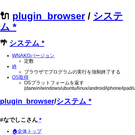
🔌
plugin_browser
/
システ
ム
*
🌴
システム
*
WNAKOバージョン
定数
終
ブラウザでプログラムの実行を強制終了する
OS取得
OSプラットフォームを返す
(darwin/windows/ubuntu/linux/android/iphone/ipad
plugin_browser
/
システム
*
#なでしこさん
*
🏠全体トップ