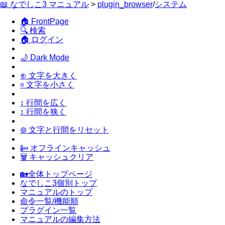
📖 なでしこ3 マニュアル
>
plugin_browser
/
システム
🏠 FrontPage
🔍 検索
🏠 ログイン
🌙 Dark Mode
⊕ 文字を大きく
⊖ 文字を小さく
↕ 行間を広く
↕ 行間を狭く
⊚ 文字と行間をリセット
📴 オフラインキャッシュ
🗑 キャッシュクリア
🏡全体トップページ
なでしこ3個別トップ
マニュアルのトップ
命令一覧/機能順
プラグイン一覧
マニュアルの編集方法