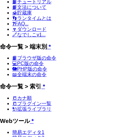
📙チュートリアル
📙文法について
🍯貯蔵庫
👣ランタイムとは
❓FAQ...
🔽ダウンロード
🔗なでしこv1...
命令一覧 > 端末別
*
📙ブラウザ版の命令
💻PC版の命令
🐘PHP版の命令
📖全端末の命令
命令一覧 > 索引
*
📒カナ順
📒プラグイン一覧
🔌拡張ライブラリ
Webツール
*
簡易エディタ1