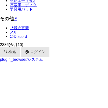
簡易エディタ2
貯蔵庫エディタ
学習用パッド
その他
*
📍最近更新
📍X
😊Discord
2386
(今月10)
🔍 検索
🏠 ログイン
plugin_browser/システム