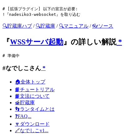
# [拡張プラグイン] 以下の宣言が必要:

🔍貯蔵庫ハブ
/
🔍貯蔵庫
/
🔍マニュアル
/
👓ソース
『
WSSサーバ起動
』の詳しい解説
*
#なでしこさん
*
🏠全体トップ
📙チュートリアル
📙文法について
🍯貯蔵庫
👣ランタイムとは
❓FAQ...
🔽ダウンロード
🔗なでしこv1...