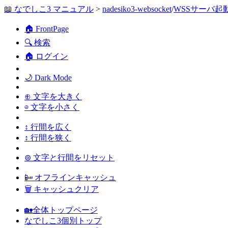
📖 なでしこ3 マニュアル
>
nadesiko3-websocket
/
WSSサーバ起
🏠 FrontPage
🔍 検索
🏠 ログイン
🌙 Dark Mode
⊕ 文字を大きく
⊖ 文字を小さく
↕ 行間を広く
↕ 行間を狭く
⊚ 文字と行間をリセット
📴 オフラインキャッシュ
🗑 キャッシュクリア
🏡全体トップページ
なでしこ3個別トップ