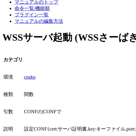
マニュアルのトップ
命令一覧/機能順
プラグイン一覧
マニュアルの編集方法
WSSサーバ起動 (WSSさーば
カテゴリ
環境
cnako
種類
関数
引数
CONFの|CONFで
説明
設定CONF{cert:サーバ証明書,key:キーファ