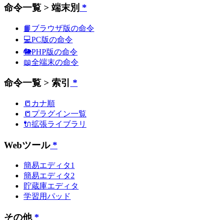
命令一覧 > 端末別
*
📙ブラウザ版の命令
💻PC版の命令
🐘PHP版の命令
📖全端末の命令
命令一覧 > 索引
*
📒カナ順
📒プラグイン一覧
🔌拡張ライブラリ
Webツール
*
簡易エディタ1
簡易エディタ2
貯蔵庫エディタ
学習用パッド
その他
*