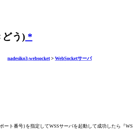
きどう)
*
nadesiko3-websocket
>
WebSocketサーバ
イル,port:ポート番号}を指定してWSSサーバを起動して成功した