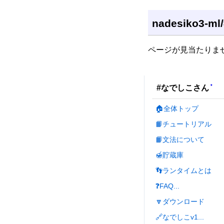
nadesiko3-m
ページが見当たりま
*
#なでしこさん
🏠全体トップ
📙チュートリアル
📙文法について
🍯貯蔵庫
👣ランタイムとは
❓FAQ...
🔽ダウンロード
🔗なでしこv1...