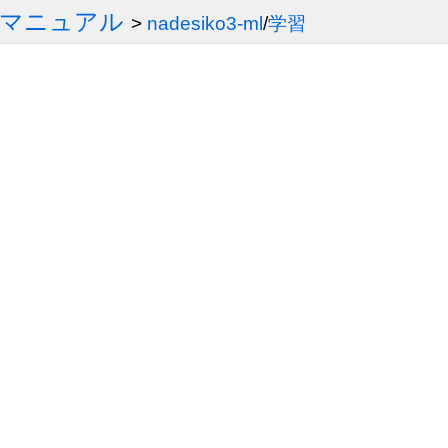
3 マニュアル
>
nadesiko3-ml
/
学習