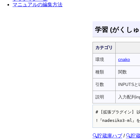
マニュアルの編集方法
学習 (がくしゅ
カテゴリ
環境
cnako
種類
関数
引数
INPUTSと
説明
入力配列in
# [拡張プラグイン] 
🔍貯蔵庫ハブ
/
🔍貯