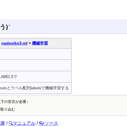
う)
*
nadesiko3-ml
>
機械学習
LABELSで
putsとラベル配列labelsで機械学習する
以下の宣言が必要:

蔵庫
/
🔍マニュアル
/
👓ソース