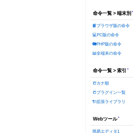
命令一覧 > 端末別
📙ブラウザ版の命令
💻PC版の命令
🐘PHP版の命令
📖全端末の命令
*
命令一覧 > 索引
📒カナ順
📒プラグイン一覧
🔌拡張ライブラリ
*
Webツール
簡易エディタ1