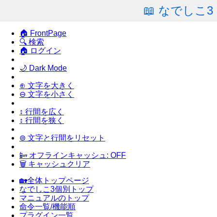
📖 なでしこ
🏠 FrontPage
🔍 検索
🏠 ログイン
🌙 Dark Mode
⊕ 文字を大きく
⊖ 文字を小さく
↕ 行間を広く
↕ 行間を狭く
⊚ 文字と行間をリセット
📴 オフラインキャッシュ: OFF
🗑 キャッシュクリア
🏡全体トップページ
なでしこ3個別トップ
マニュアルのトップ
命令一覧/機能順
プラグイン一覧