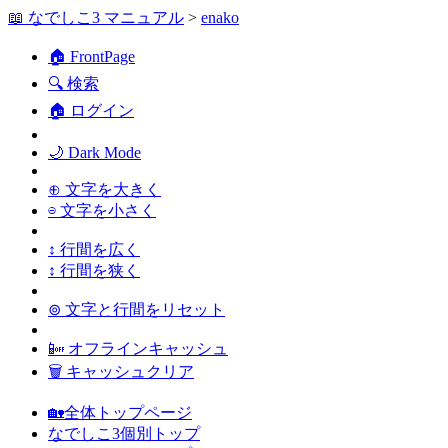
📖 なでしこ3 マニュアル
>
enako
🏠 FrontPage
🔍 検索
🏠 ログイン
🌙 Dark Mode
⊕ 文字を大きく
⊖ 文字を小さく
↕ 行間を広く
↕ 行間を狭く
⊚ 文字と行間をリセット
📴 オフラインキャッシュ
🗑 キャッシュクリア
🏡全体トップページ
なでしこ3個別トップ