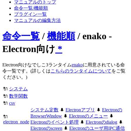
マニュアルのトップ
命令一覧/機能順
プラグイン一覧
マニュアルの編集方法
命令一覧
/
機能順
/ enako -
Electron向け
*
Electron向けなでしこ3ランタイム
enako
に用意されている命
令一覧です。(詳しくは
こちらのランタイムについて
をご覧
ください。)
🔌
システム
🔌
数学関数
🔌
csv
システム定数
🌲
Electronアプリ
🌲
Electronの
BrowserWindow
🌲
Electronのメニュー
🌲
🔌
electron_node
Electronのイベント処理
🌲
Electronのdialog
🌲
Electronのscreen
🌲
Electronのユーザ用IPC通信