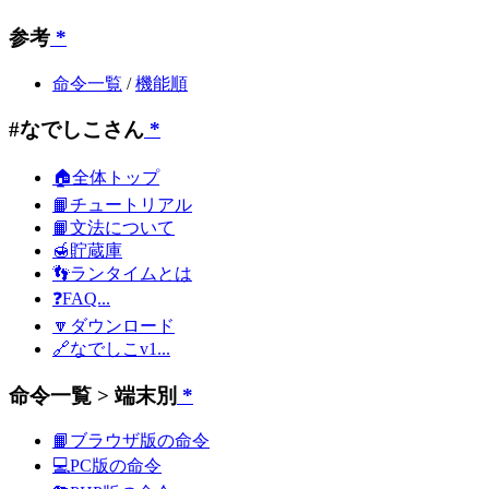
参考
*
命令一覧
/
機能順
#なでしこさん
*
🏠全体トップ
📙チュートリアル
📙文法について
🍯貯蔵庫
👣ランタイムとは
❓FAQ...
🔽ダウンロード
🔗なでしこv1...
命令一覧 > 端末別
*
📙ブラウザ版の命令
💻PC版の命令