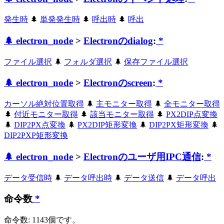
発生時
🌲
単発発生時
🌲
呼出時
🌲
呼出
🌲 electron_node
>
Electronのdialog
:
*
ファイル選択
🌲
フォルダ選択
🌲
保存ファイル選択
🌲 electron_node
>
Electronのscreen
:
*
カーソル絶対位置取得
🌲
主モニター取得
🌲
全モニター取得
🌲
付近モニター取得
🌲
該当モニター取得
🌲
PX2DIP点変換
🌲
DIP2PX点変換
🌲
PX2DIP矩形変換
🌲
DIP2PX矩形変換
🌲
DIP2PXP矩形変換
🌲 electron_node
>
Electronのユーザ用IPC通信
:
*
データ受信時
🌲
データ呼出時
🌲
データ送信
🌲
データ呼出
命令数
*
命令数: 1143個です。