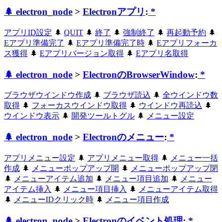
🌲 electron_node
>
Electronアプリ
:
*
アプリID設定
🌲
QUIT
🌲
終了
🌲
強制終了
🌲
再起動予約
🌲
Eアプリ準備完了
🌲
Eアプリ準備完了時
🌲
Eアプリフォーカ
ス獲得
🌲
Eアプリバージョン取得
🌲
Eアプリ名取得
🌲 electron_node
>
ElectronのBrowserWindow
:
*
ブラウザウインドウ作成
🌲
ブラウザ読込
🌲
全ウインドウ数
取得
🌲
フォーカスウインドウ取得
🌲
ウインドウ再読込
🌲
ウインドウ表示
🌲
開発ツールトグル
🌲
メニュー設定
🌲 electron_node
>
Electronのメニュー
:
*
アプリメニュー設定
🌲
アプリメニュー取得
🌲
メニュー一括
作成
🌲
メニューポップアップ開
🌲
メニューポップアップ閉
🌲
メニューアイテム追加
🌲
メニュー項目追加
🌲
メニュー
アイテム挿入
🌲
メニュー項目挿入
🌲
メニューアイテム取得
🌲
メニューIDクリック時
🌲
メニュー項目作成
🌲 electron_node
>
Electronのイベント処理
:
*