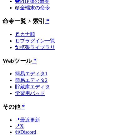
🐘PHP版の命令
📖全端末の命令
命令一覧 > 索引
*
📒カナ順
📒プラグイン一覧
🔌拡張ライブラリ
Webツール
*
簡易エディタ1
簡易エディタ2
貯蔵庫エディタ
学習用パッド
その他
*
📍最近更新
📍X
😊Discord