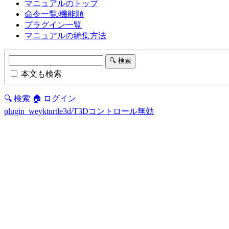
マニュアルのトップ
命令一覧/機能順
プラグイン一覧
マニュアルの編集方法
本文も検索
🔍 検索
🏠 ログイン
plugin_weykturtle3d/T3Dコントロール無効