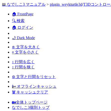
📖 なでしこ3 マニュアル
>
plugin_weykturtle3d
/
T3Dコントロ
🏠 FrontPage
🔍 検索
🏠 ログイン
🌙 Dark Mode
⊕ 文字を大きく
⊖ 文字を小さく
↕ 行間を広く
↕ 行間を狭く
⊚ 文字と行間をリセット
📴 オフラインキャッシュ
🗑 キャッシュクリア
🏡全体トップページ
なでしこ3個別トップ