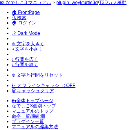
📖 なでしこ3 マニュアル
>
plugin_weykturtle3d
/
T3Dカメ移動
🏠 FrontPage
🔍 検索
🏠 ログイン
🌙 Dark Mode
⊕ 文字を大きく
⊖ 文字を小さく
↕ 行間を広く
↕ 行間を狭く
⊚ 文字と行間をリセット
📴 オフラインキャッシュ: OFF
🗑 キャッシュクリア
🏡全体トップページ
なでしこ3個別トップ
マニュアルのトップ
命令一覧/機能順
プラグイン一覧
マニュアルの編集方法