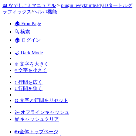
📖 なでしこ3 マニュアル
>
plugin_weykturtle3d
/
3Dタートルグ
ラフィックス
/
ヘルパ機能
🏠 FrontPage
🔍 検索
🏠 ログイン
🌙 Dark Mode
⊕ 文字を大きく
⊖ 文字を小さく
↕ 行間を広く
↕ 行間を狭く
⊚ 文字と行間をリセット
📴 オフラインキャッシュ
🗑 キャッシュクリア
🏡全体トップページ