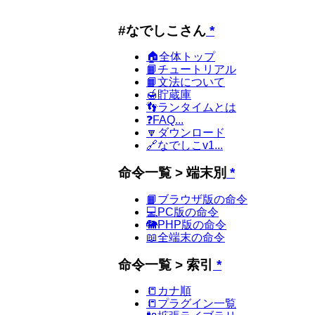
#なでしこさん
*
🏠全体トップ
📙チュートリアル
📙文法について
🍯貯蔵庫
👣ランタイムとは
❓FAQ...
🔽ダウンロード
🔗なでしこv1...
命令一覧 > 端末別
*
📙ブラウザ版の命令
💻PC版の命令
🐘PHP版の命令
📖全端末の命令
命令一覧 > 索引
*
📒カナ順
📒プラグイン一覧