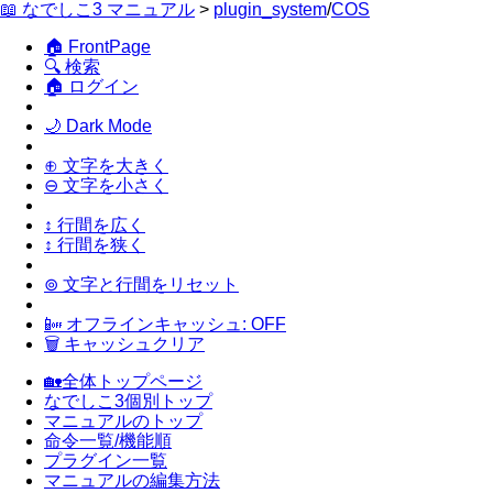
📖 なでしこ3 マニュアル
>
plugin_system
/
COS
🏠 FrontPage
🔍 検索
🏠 ログイン
🌙 Dark Mode
⊕ 文字を大きく
⊖ 文字を小さく
↕ 行間を広く
↕ 行間を狭く
⊚ 文字と行間をリセット
📴 オフラインキャッシュ: OFF
🗑 キャッシュクリア
🏡全体トップページ
なでしこ3個別トップ
マニュアルのトップ
命令一覧/機能順
プラグイン一覧
マニュアルの編集方法