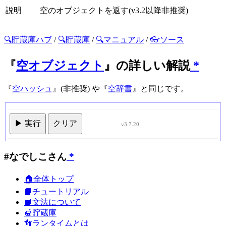
説明
空のオブジェクトを返す(v3.2以降非推奨)
🔍貯蔵庫ハブ
/
🔍貯蔵庫
/
🔍マニュアル
/
👓ソース
『
空オブジェクト
』の詳しい解説
*
『
空ハッシュ
』(非推奨) や『
空辞書
』と同じです。
▶ 実行
クリア
v3.7.20
#なでしこさん
*
🏠全体トップ
📙チュートリアル
📙文法について
🍯貯蔵庫
👣ランタイムとは