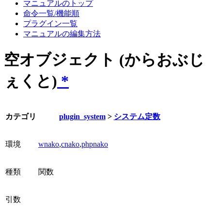
マニュアルのトップ
命令一覧/機能順
プラグイン一覧
マニュアルの編集方法
空オブジェクト (からおぶじ
ぇくと)
*
カテゴリ
plugin_system
>
システム定数
環境
wnako
,
cnako
,
phpnako
種類
関数
引数