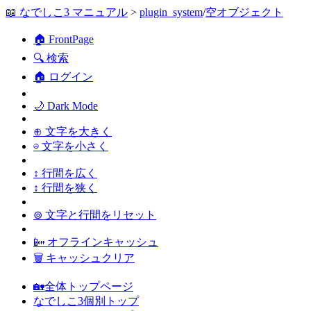
📖 なでしこ3 マニュアル
>
plugin_system
/
空オブジェクト
🏠 FrontPage
🔍 検索
🏠 ログイン
🌙 Dark Mode
⊕ 文字を大きく
⊖ 文字を小さく
↕ 行間を広く
↕ 行間を狭く
⊚ 文字と行間をリセット
📴 オフラインキャッシュ
🗑 キャッシュクリア
🏡全体トップページ
なでしこ3個別トップ