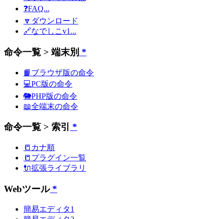
❓FAQ...
🔽ダウンロード
🔗なでしこv1...
命令一覧 > 端末別
*
📙ブラウザ版の命令
💻PC版の命令
🐘PHP版の命令
📖全端末の命令
命令一覧 > 索引
*
📒カナ順
📒プラグイン一覧
🔌拡張ライブラリ
Webツール
*
簡易エディタ1