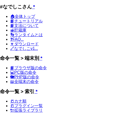
#なでしこさん
*
🏠全体トップ
📙チュートリアル
📙文法について
🍯貯蔵庫
👣ランタイムとは
❓FAQ...
🔽ダウンロード
🔗なでしこv1...
命令一覧 > 端末別
*
📙ブラウザ版の命令
💻PC版の命令
🐘PHP版の命令
📖全端末の命令
命令一覧 > 索引
*
📒カナ順
📒プラグイン一覧
🔌拡張ライブラリ