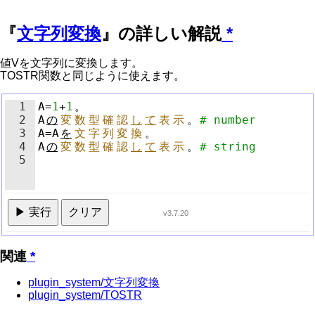
『
文字列変換
』の詳しい解説
*
値Vを文字列に変換します。
TOSTR関数と同じように使えます。
1
A
=
1
+
1
。
2
A
の
変
数
型
確
認
し
て
表
示
。
# number
3
A
=
A
を
文
字
列
変
換
。
4
A
の
変
数
型
確
認
し
て
表
示
。
# string
5
▶ 実行
クリア
v3.7.20
関連
*
plugin_system/文字列変換
plugin_system/TOSTR