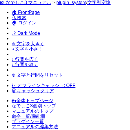
📖 なでしこ3 マニュアル
>
plugin_system
/
文字列変換
🏠 FrontPage
🔍 検索
🏠 ログイン
🌙 Dark Mode
⊕ 文字を大きく
⊖ 文字を小さく
↕ 行間を広く
↕ 行間を狭く
⊚ 文字と行間をリセット
📴 オフラインキャッシュ: OFF
🗑 キャッシュクリア
🏡全体トップページ
なでしこ3個別トップ
マニュアルのトップ
命令一覧/機能順
プラグイン一覧
マニュアルの編集方法