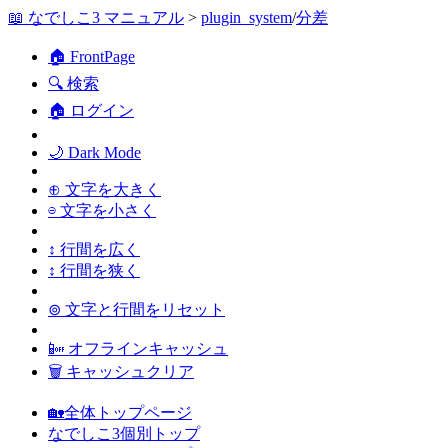
📖 なでしこ3 マニュアル
>
plugin_system
/
分差
🏠 FrontPage
🔍 検索
🏠 ログイン
🌙 Dark Mode
⊕ 文字を大きく
⊖ 文字を小さく
↕ 行間を広く
↕ 行間を狭く
⊚ 文字と行間をリセット
📴 オフラインキャッシュ
🗑 キャッシュクリア
🏡全体トップページ
なでしこ3個別トップ