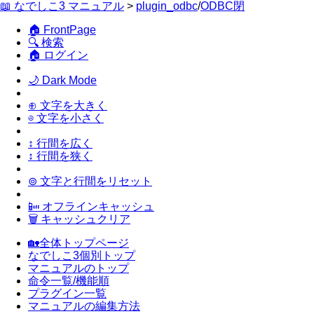
📖 なでしこ3 マニュアル
>
plugin_odbc
/
ODBC閉
🏠 FrontPage
🔍 検索
🏠 ログイン
🌙 Dark Mode
⊕ 文字を大きく
⊖ 文字を小さく
↕ 行間を広く
↕ 行間を狭く
⊚ 文字と行間をリセット
📴 オフラインキャッシュ
🗑 キャッシュクリア
🏡全体トップページ
なでしこ3個別トップ
マニュアルのトップ
命令一覧/機能順
プラグイン一覧
マニュアルの編集方法