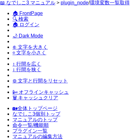
📖 なでしこ3 マニュアル
>
plugin_node
/
環境変数一覧取得
🏠 FrontPage
🔍 検索
🏠 ログイン
🌙 Dark Mode
⊕ 文字を大きく
⊖ 文字を小さく
↕ 行間を広く
↕ 行間を狭く
⊚ 文字と行間をリセット
📴 オフラインキャッシュ
🗑 キャッシュクリア
🏡全体トップページ
なでしこ3個別トップ
マニュアルのトップ
命令一覧/機能順
プラグイン一覧
マニュアルの編集方法