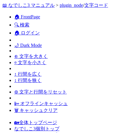
📖 なでしこ3 マニュアル
>
plugin_node
/
文字コード
🏠 FrontPage
🔍 検索
🏠 ログイン
🌙 Dark Mode
⊕ 文字を大きく
⊖ 文字を小さく
↕ 行間を広く
↕ 行間を狭く
⊚ 文字と行間をリセット
📴 オフラインキャッシュ
🗑 キャッシュクリア
🏡全体トップページ
なでしこ3個別トップ