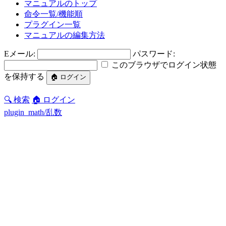
マニュアルのトップ
命令一覧/機能順
プラグイン一覧
マニュアルの編集方法
Eメール:
パスワード:
このブラウザでログイン状態
を保持する
🔍 検索
🏠 ログイン
plugin_math/乱数