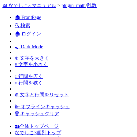
📖 なでしこ3 マニュアル
>
plugin_math
/
乱数
🏠 FrontPage
🔍 検索
🏠 ログイン
🌙 Dark Mode
⊕ 文字を大きく
⊖ 文字を小さく
↕ 行間を広く
↕ 行間を狭く
⊚ 文字と行間をリセット
📴 オフラインキャッシュ
🗑 キャッシュクリア
🏡全体トップページ
なでしこ3個別トップ