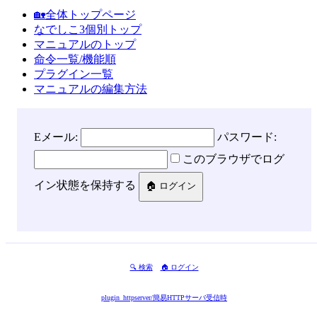
🏡全体トップページ
なでしこ3個別トップ
マニュアルのトップ
命令一覧/機能順
プラグイン一覧
マニュアルの編集方法
Eメール:
パスワード:
このブラウザでログ
イン状態を保持する
🔍 検索
🏠 ログイン
plugin_httpserver/簡易HTTPサーバ受信時