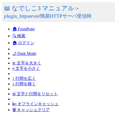
📖 なでしこ3 マニュアル
>
plugin_httpserver
/
簡易HTTPサーバ受信時
🏠 FrontPage
🔍 検索
🏠 ログイン
🌙 Dark Mode
⊕ 文字を大きく
⊖ 文字を小さく
↕ 行間を広く
↕ 行間を狭く
⊚ 文字と行間をリセット
📴 オフラインキャッシュ
🗑 キャッシュクリア