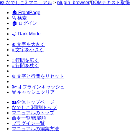
📖 なでしこ3 マニュアル
>
plugin_browser
/
DOMテキスト取得
🏠 FrontPage
🔍 検索
🏠 ログイン
🌙 Dark Mode
⊕ 文字を大きく
⊖ 文字を小さく
↕ 行間を広く
↕ 行間を狭く
⊚ 文字と行間をリセット
📴 オフラインキャッシュ
🗑 キャッシュクリア
🏡全体トップページ
なでしこ3個別トップ
マニュアルのトップ
命令一覧/機能順
プラグイン一覧
マニュアルの編集方法