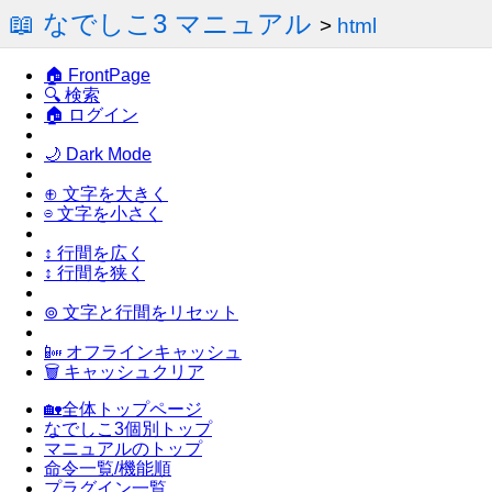
📖 なでしこ3 マニュアル
>
html
🏠 FrontPage
🔍 検索
🏠 ログイン
🌙 Dark Mode
⊕ 文字を大きく
⊖ 文字を小さく
↕ 行間を広く
↕ 行間を狭く
⊚ 文字と行間をリセット
📴 オフラインキャッシュ
🗑 キャッシュクリア
🏡全体トップページ
なでしこ3個別トップ
マニュアルのトップ
命令一覧/機能順
プラグイン一覧