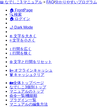
📖 なでしこ3 マニュアル
>
FAQ
/
分かりやすいプログラム
🏠 FrontPage
🔍 検索
🏠 ログイン
🌙 Dark Mode
⊕ 文字を大きく
⊖ 文字を小さく
↕ 行間を広く
↕ 行間を狭く
⊚ 文字と行間をリセット
📴 オフラインキャッシュ
🗑 キャッシュクリア
🏡全体トップページ
なでしこ3個別トップ
マニュアルのトップ
命令一覧/機能順
プラグイン一覧
マニュアルの編集方法