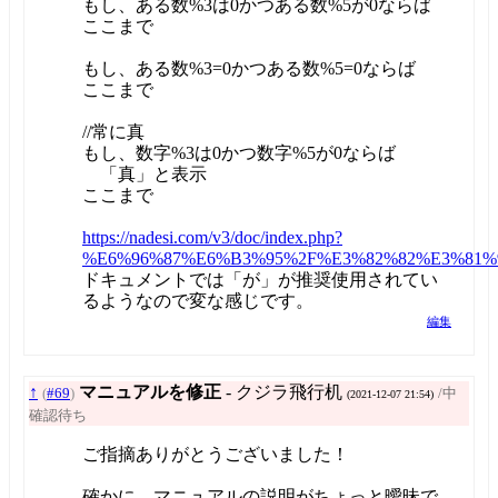
もし、ある数%3は0かつある数%5が0ならば
ここまで
もし、ある数%3=0かつある数%5=0ならば
ここまで
//常に真
もし、数字%3は0かつ数字%5が0ならば
「真」と表示
ここまで
https://nadesi.com/v3/doc/index.php?
%E6%96%87%E6%B3%95%2F%E3%82%82%E3%81%
ドキュメントでは「が」が推奨使用されてい
るようなので変な感じです。
編集
↑
マニュアルを修正
- クジラ飛行机
(
#69
)
/中
(2021-12-07 21:54)
確認待ち
ご指摘ありがとうございました！
確かに、マニュアルの説明がちょっと曖昧で