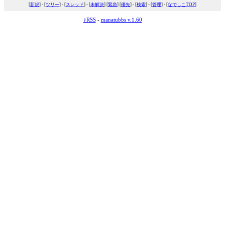
[
新規
] - [
ツリー
] - [
スレッド
] - [
未解決
] [
緊急
] [
優先
] - [
検索
] - [
管理
] - [
なでしこTOP
]
♪RSS
-
manatubbs v.1.60