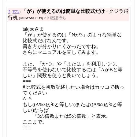
↑
「が」が使えるのは簡単な比較式だけ
- クジラ飛
(
#71
)
行机
/中 確認待ち
(2021-12-10 21:19)
takjoeさま
「が」が使えるのは「Nが3」のような簡単な
比較式だけなんです。
書き方が分かりにくかったですね。
さらにマニュアルを直してみます。
また、「かつ」や「または」を利用しつつ、
不等号を使わないで比較するには「AがBと等
しい」関数を使うと良いでしょう。
===
# 比較式を複数記述したい場合はカッコで括っ
てください
A=5
もし((A%3)が0と等しい)または((A%5)が0と等
しい)ならば
「3の倍数または5の倍数」と表示。
ここまで。
===