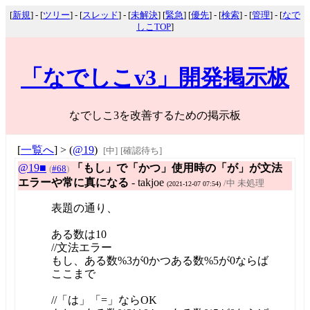
[
新規
] - [
ツリー
] - [
スレッド
] - [
未解決
] [
緊急
] [
優先
] - [
検索
] - [
管理
] - [
なで
しこTOP
]
「なでしこv3」開発掲示板
なでしこ3を改善するための掲示板
[
一覧へ
] > (
@19
)
[中]
[確認待ち]
@19■
「もし」で「かつ」使用時の「が」が文法
(
#68
)
エラーや常に真になる
- takjoe
/中 未処理
(2021-12-07 07:54)
表題の通り、
ある数は10
//文法エラー
もし、ある数%3が0かつある数%5が0ならば
ここまで
//「は」「=」ならOK