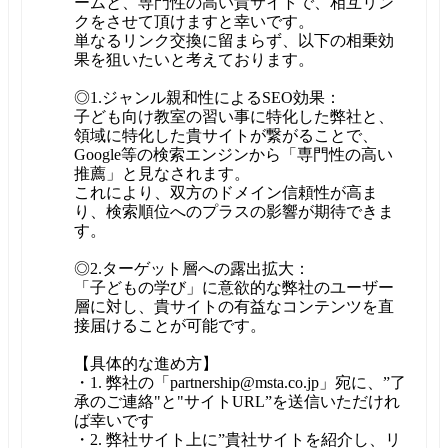
ームと、専門性の高い貴サイトで、相互リン
クをさせて頂けますと幸いです。
単なるリンク交換に留まらず、以下の相乗効
果を狙いたいと考えております。
◎1.ジャンル親和性によるSEO効果：
子ども向け教室の習い事に特化した弊社と、
領域に特化した貴サイトが繋がることで、
Google等の検索エンジンから「専門性の高い
推薦」と見なされます。
これにより、双方のドメイン信頼性が高ま
り、検索順位へのプラスの影響が期待できま
す。
◎2.ターゲット層への露出拡大：
「子どもの学び」に意欲的な弊社のユーザー
層に対し、貴サイトの有益なコンテンツを直
接届けることが可能です。
【具体的な進め方】
・1. 弊社の「partnership@msta.co.jp」宛に、”了
承のご連絡"と"サイトURL”を送信いただけれ
ば幸いです
・2. 弊社サイト上に”貴社サイトを紹介し、リ