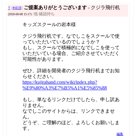
↑
ご提案ありがとうございます
- クジラ飛行机
(
#418
)
/低 確認待ち
(2026-06-08 15:17)
キッズスクールの岩本様
クジラ飛行机です。なでしこをスクールで使
っていただいているのでしょうか？
もし、スクールで積極的になでしこを使って
いただいている場合、ご紹介させていただく
可能性があります。
ぜひ、詳細を開発者のクジラ飛行机までお知
らせください。
https://kujirahand.com/wiki/index.php?
%E9%80%A3%E7%B5%A1%E5%85%88
もし、単なるリンクだけでしたら、申し訳あ
りません。
なでしこのサイトからは、リンクできませ
ん。
どうぞ、ご理解のほど、よろしくお願いしま
す。
編集