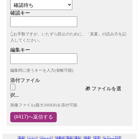
確認キー
👆お手数ですが、いたずら防止のために、「真夏」の読み方を記
入してください。
編集キー
編集時に使うキーを入力(省略可能)
添付ファイル
🎁
ファイルを選
択...
画像ファイル(最大300KB)を添付可能
[
新規
] - [
ツリー
] - [
スレッド
] - [
未解決
] [
緊急
] [
優先
] - [
検索
] - [
管理
] - [
なでしこTOP
]