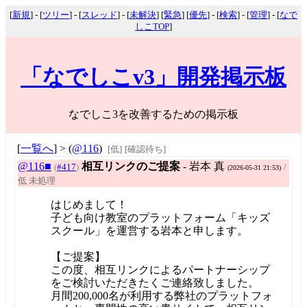
[
新規
] - [
ツリー
] - [
スレッド
] - [
未解決
] [
緊急
] [
優先
] - [
検索
] - [
管理
] - [
なで
しこTOP
]
「なでしこv3」開発掲示板
なでしこ3を改善するための掲示板
[
一覧へ
] > (
@116
)
[低]
[確認待ち]
@116■
相互リンクのご提案
- 岩本 真
(
#417
)
/
(2026-05-31 21:53)
低 未処理
はじめまして！
子ども向け教室のプラットフォーム「キッズ
スクール」を運営する岩本と申します。
【ご提案】
この度、相互リンクによるパートナーシップ
をご検討いただきたくご連絡致しました。
月間200,000名が利用する弊社のプラットフォ