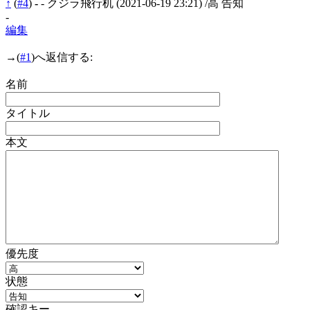
↑
(
#4
)
-
- クジラ飛行机
(2021-06-19 23:21)
/高 告知
-
編集
→
(
#1
)へ返信する:
名前
タイトル
本文
優先度
状態
確認キー