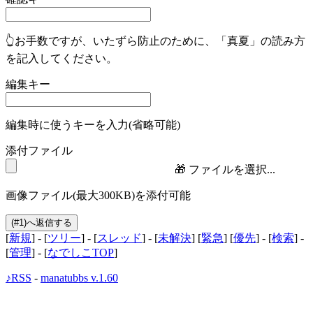
👆お手数ですが、いたずら防止のために、「真夏」の読み方
を記入してください。
編集キー
編集時に使うキーを入力(省略可能)
添付ファイル
🎁
ファイルを選択...
画像ファイル(最大300KB)を添付可能
[
新規
] - [
ツリー
] - [
スレッド
] - [
未解決
] [
緊急
] [
優先
] - [
検索
] -
[
管理
] - [
なでしこTOP
]
♪RSS
-
manatubbs v.1.60