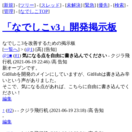
[
新規
] - [
ツリー
] - [
スレッド
] - [
未解決
] [
緊急
] [
優先
] - [
検索
] -
[
管理
] - [
なでしこTOP
]
「なでしこv3」開発掲示板
なでしこ3を改善するための掲示板
[
一覧へ
] > (
@1
)
[高]
[告知]
@1■
(
#1
)
気になる点を自由に書き込んでください
- クジラ飛
行机
(2021-06-19 22:46)
/高 告知
新オープンです。
GitHubを開発のメインにしていますが、GitHubは書き込み辛
いという声がありました。
そこで、気になる点があれば、こちらに自由に書き込んでく
ださい！
編集
↑
(
#2
)
-
- クジラ飛行机
(2021-06-19 23:18)
/高 告知
-
編集