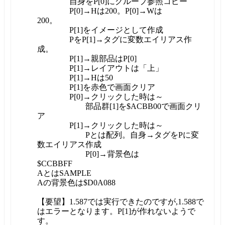
自身をP[0]にグループ参照コピー
P[0]→Hは200。P[0]→Wは
200。
P[1]をイメージとして作成
PをP[1]→タグに変数エイリアス作
成。
P[1]→親部品はP[0]
P[1]→レイアウトは「上」
P[1]→Hは50
P[1]を赤色で画面クリア
P[0]→クリックした時は～
部品群[1]を$ACBB00で画面クリ
ア
P[1]→クリックした時は～
Pとは配列。自身→タグをPに変
数エイリアス作成
P[0]→背景色は
$CCBBFF
AとはSAMPLE
Aの背景色は$D0A088
【要望】1.587では実行できたのですが,1.588で
はエラーとなります。P[1]が作れないようで
す。