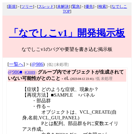
[
新規
] - [
ツリー
] - [
スレッド
] [
未解決
] [
緊急
] - [
優先
] - [
検索
] - [
なでしこ
TOP
]
「なでしこv1」開発掲示板
なでしこv1のバグや要望を書き込む掲示板
[
一覧へ
] > (
@986
)
[低]
[未処理]
@986■
グループ内でオブジェクトが生成されて
(
#3089
)
いない可能性がとのこと
- eL
/低 未処理
(2023-04-12 23:41)
【症状】どのような症状、現象か？
【再現方法】■SAMPLE +パネル
・部品群
・作る～
オブジェクトは、VCL_CREATE(自
身,名前,VCL_GUI_PANEL)
Pとは配列。部品群をPに変数エイリ
アス作成。