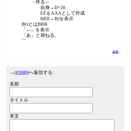
・作る～
自身→D=20
EEをAAAとして作成
#(EE→B)を表示
BOとはBBB
「---」を表示
「あ」と尋ねる。
```
編集
→
(
#3089
)へ返信する:
名前
タイトル
本文