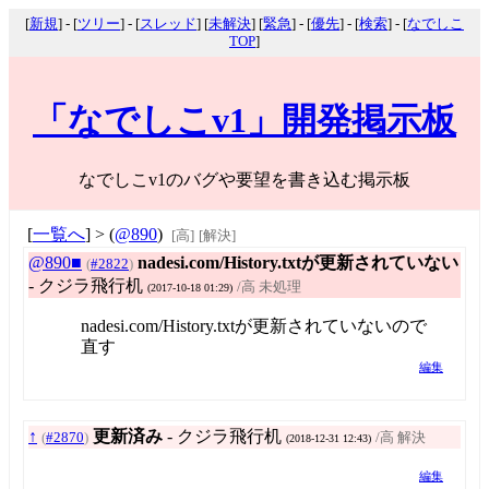
[
新規
] - [
ツリー
] - [
スレッド
] [
未解決
] [
緊急
] - [
優先
] - [
検索
] - [
なでしこ
TOP
]
「なでしこv1」開発掲示板
なでしこv1のバグや要望を書き込む掲示板
[
一覧へ
] > (
@890
)
[高]
[解決]
@890■
nadesi.com/History.txtが更新されていない
(
#2822
)
- クジラ飛行机
/高 未処理
(2017-10-18 01:29)
nadesi.com/History.txtが更新されていないので
直す
編集
↑
更新済み
- クジラ飛行机
(
#2870
)
/高 解決
(2018-12-31 12:43)
編集