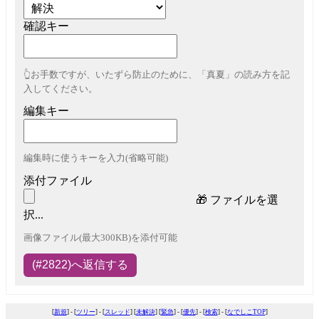
確認キー
👆お手数ですが、いたずら防止のために、「真夏」の読み方を記
入してください。
編集キー
編集時に使うキーを入力(省略可能)
添付ファイル
🎁
ファイルを選
択...
画像ファイル(最大300KB)を添付可能
[
新規
] - [
ツリー
] - [
スレッド
] [
未解決
] [
緊急
] - [
優先
] - [
検索
] - [
なでしこTOP
]