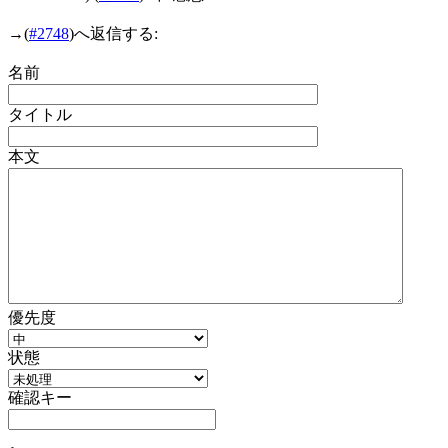
→
(
#2748
)へ返信する:
名前
タイトル
本文
優先度
状態
確認キー