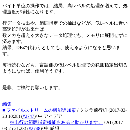
バイト単位の操作では、結局、高レベルの処理が増えて、処
理速度が犠牲になります。
行データ抽出や、範囲指定での抽出などが、低レベルに近い
高速処理が出来れば、
数メガを超える大きなデータ処理でも、メモリに展開せずに
済みます。
結果、DBの代わりとしても、使えるようになると思いま
す。
毎行読むなども、言語側の低レベル処理での範囲指定出切る
ようになれば、便利そうです。
是非、ご検討お願いします。
編集
■
ファイルストリームの機能追加案
/ クジラ飛行机
(2017-03-
23 10:28)
(
#2747
)
/ 中 アイデア
抽出行の範囲指定機能もあると助かります。
/ AI
(2017-
03-25 21:28)
(
#2748
)
/ 中 感想