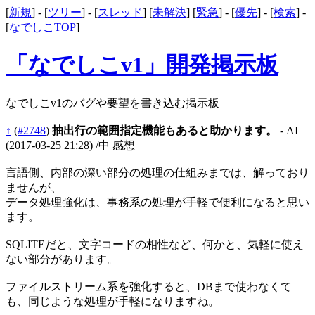
[
新規
] - [
ツリー
] - [
スレッド
] [
未解決
] [
緊急
] - [
優先
] - [
検索
] -
[
なでしこTOP
]
「なでしこv1」開発掲示板
なでしこv1のバグや要望を書き込む掲示板
↑
(
#2748
)
抽出行の範囲指定機能もあると助かります。
- AI
(2017-03-25 21:28)
/中 感想
言語側、内部の深い部分の処理の仕組みまでは、解っており
ませんが、
データ処理強化は、事務系の処理が手軽で便利になると思い
ます。
SQLITEだと、文字コードの相性など、何かと、気軽に使え
ない部分があります。
ファイルストリーム系を強化すると、DBまで使わなくて
も、同じような処理が手軽になりますね。