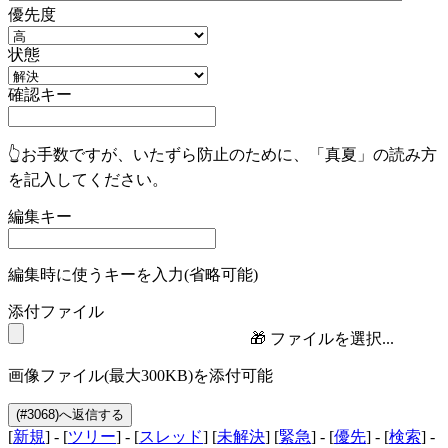
優先度
状態
確認キー
👆お手数ですが、いたずら防止のために、「真夏」の読み方
を記入してください。
編集キー
編集時に使うキーを入力(省略可能)
添付ファイル
🎁
ファイルを選択...
画像ファイル(最大300KB)を添付可能
[
新規
] - [
ツリー
] - [
スレッド
] [
未解決
] [
緊急
] - [
優先
] - [
検索
] -