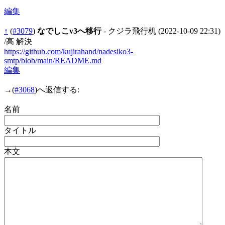
編集
↑
(
#3079
)
なでしこv3へ移行
- クジラ飛行机
(2022-10-09 22:31)
/高 解決
https://github.com/kujirahand/nadesiko3-
smtp/blob/main/README.md
編集
→
(
#3068
)へ返信する:
名前
タイトル
本文