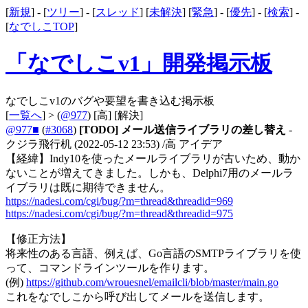
[
新規
] - [
ツリー
] - [
スレッド
] [
未解決
] [
緊急
] - [
優先
] - [
検索
] -
[
なでしこTOP
]
「なでしこv1」開発掲示板
なでしこv1のバグや要望を書き込む掲示板
[
一覧へ
] > (
@977
)
[高]
[解決]
@977■
(
#3068
)
[TODO] メール送信ライブラリの差し替え
-
クジラ飛行机
(2022-05-12 23:53)
/高 アイデア
【経緯】Indy10を使ったメールライブラリが古いため、動か
ないことが増えてきました。しかも、Delphi7用のメールラ
イブラリは既に期待できません。
https://nadesi.com/cgi/bug/?m=thread&threadid=969
https://nadesi.com/cgi/bug/?m=thread&threadid=975
【修正方法】
将来性のある言語、例えば、Go言語のSMTPライブラリを使
って、コマンドラインツールを作ります。
(例)
https://github.com/wrouesnel/emailcli/blob/master/main.go
これをなでしこから呼び出してメールを送信します。