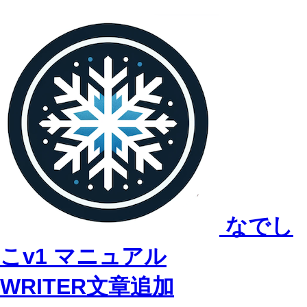
なでし
こv1 マニュアル
WRITER文章追加