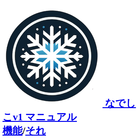
なでし
こv1 マニュアル
機能
/
それ