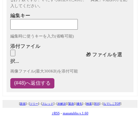
入してください。
編集キー
編集時に使うキーを入力(省略可能)
添付ファイル
🎁
ファイルを選
択...
画像ファイル(最大300KB)を添付可能
[
新規
] - [
ツリー
] - [
スレッド
] - [
未解決
] [
緊急
] [
優先
] - [
検索
] [
RSS
] - [
なでしこTOP
]
♪RSS
-
manatubbs v.1.60