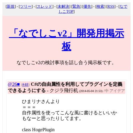
[
新規
] - [
ツリー
] - [
スレッド
] - [
未解決
] [
緊急
] [
優先
] - [
検索
] [
RSS
] - [
なで
しこTOP
]
「なでしこv2」開発用掲示
板
なでしこv2の検討事項を話し合う掲示板です。
@26■
C#の自由属性を利用してプラグインを定義
(
#48
)
できるようにする
- クジラ飛行机
/中 アイデア
(2014-05-04 21:53)
ひまリナさんより
＝＝＝
自作属性を使ってこんな風に書けるといいか
もなーと思ったりしてます。
class HogePlugin