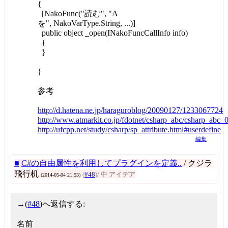
{
[NakoFunc("読む", "A
を", NakoVarType.String, ...)]
public object _open(INakoFuncCallInfo info)
{
}
}
参考
http://d.hatena.ne.jp/haraguroblog/20090127/1233067724
http://www.atmarkit.co.jp/fdotnet/csharp_abc/csharp_abc_
http://ufcpp.net/study/csharp/sp_attribute.html#userdefine
編集
■
C#の自由属性を利用してプラグインを定義..
/ クジラ
飛行机
(
#48
)
/ 中 アイデア
(2014-05-04 21:53)
→
(
#48
)へ返信する:
名前