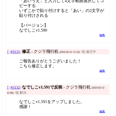
「あいうえ」と入力して4文字範囲選択してコ
ピーする
いずこかで貼り付けすると「あい」の2文字が
貼り付けされる
【バージョン】
なでしこv1.590
編集
↑
修正
- クジラ飛行机
(
#3131
)
/低 修正中
(2025-02-12 11:52)
ご報告ありがとうございました！
こちら修正します。
編集
↑
なでしこv1.591で反映
- クジラ飛行机
(
#3132
)
(2025-02-12
/低 解決
12:09)
なでしこv1.591をアップしました。
感謝！
編集