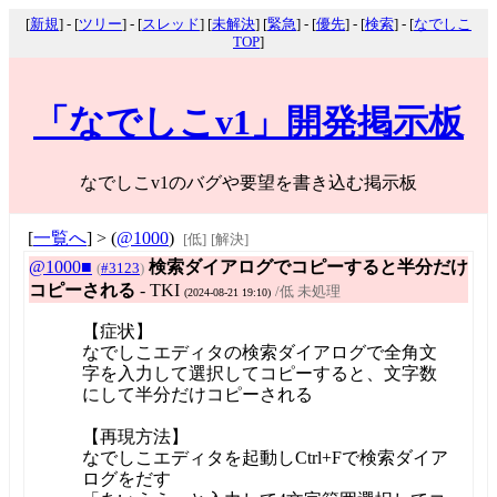
[
新規
] - [
ツリー
] - [
スレッド
] [
未解決
] [
緊急
] - [
優先
] - [
検索
] - [
なでしこ
TOP
]
「なでしこv1」開発掲示板
なでしこv1のバグや要望を書き込む掲示板
[
一覧へ
] > (
@1000
)
[低]
[解決]
@1000■
検索ダイアログでコピーすると半分だけ
(
#3123
)
コピーされる
- TKI
/低 未処理
(2024-08-21 19:10)
【症状】
なでしこエディタの検索ダイアログで全角文
字を入力して選択してコピーすると、文字数
にして半分だけコピーされる
【再現方法】
なでしこエディタを起動しCtrl+Fで検索ダイア
ログをだす