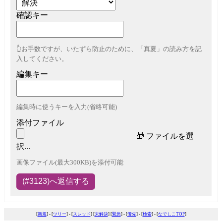
確認キー
👆お手数ですが、いたずら防止のために、「真夏」の読み方を記
入してください。
編集キー
編集時に使うキーを入力(省略可能)
添付ファイル
🎁
ファイルを選
択...
画像ファイル(最大300KB)を添付可能
[
新規
] - [
ツリー
] - [
スレッド
] [
未解決
] [
緊急
] - [
優先
] - [
検索
] - [
なでしこTOP
]