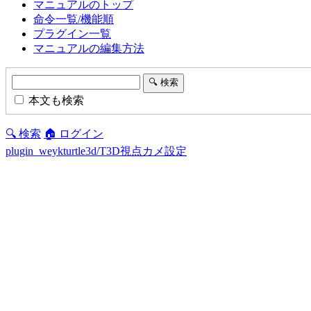
マニュアルのトップ
命令一覧/機能順
プラグイン一覧
マニュアルの編集方法
本文も検索
🔍 検索
🏠 ログイン
plugin_weykturtle3d/T3D視点カメ設定