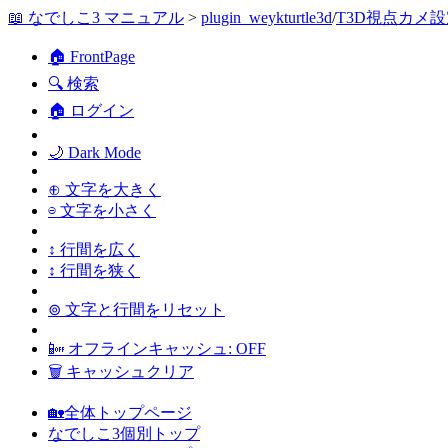
📖 なでしこ3 マニュアル
>
plugin_weykturtle3d
/
T3D視点カメ設
🏠 FrontPage
🔍 検索
🏠 ログイン
🌙 Dark Mode
⊕ 文字を大きく
⊖ 文字を小さく
↕ 行間を広く
↕ 行間を狭く
⊚ 文字と行間をリセット
📴 オフラインキャッシュ: OFF
🗑 キャッシュクリア
🏡全体トップページ
なでしこ3個別トップ