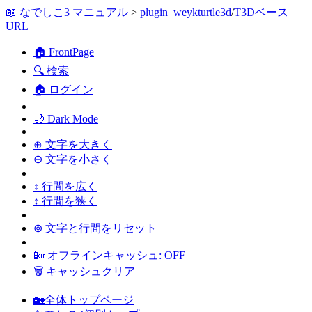
📖 なでしこ3 マニュアル
>
plugin_weykturtle3d
/
T3Dベース
URL
🏠 FrontPage
🔍 検索
🏠 ログイン
🌙 Dark Mode
⊕ 文字を大きく
⊖ 文字を小さく
↕ 行間を広く
↕ 行間を狭く
⊚ 文字と行間をリセット
📴 オフラインキャッシュ: OFF
🗑 キャッシュクリア
🏡全体トップページ