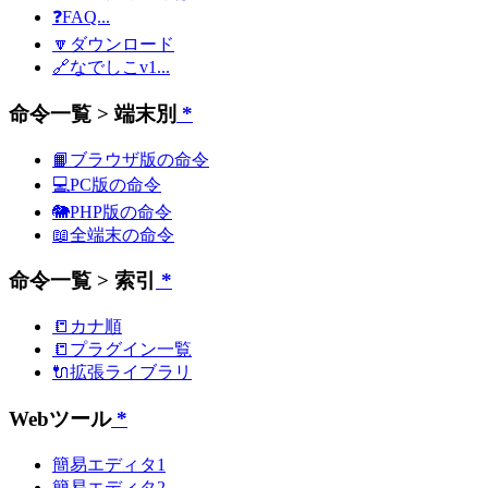
❓FAQ...
🔽ダウンロード
🔗なでしこv1...
命令一覧 > 端末別
*
📙ブラウザ版の命令
💻PC版の命令
🐘PHP版の命令
📖全端末の命令
命令一覧 > 索引
*
📒カナ順
📒プラグイン一覧
🔌拡張ライブラリ
Webツール
*
簡易エディタ1
簡易エディタ2