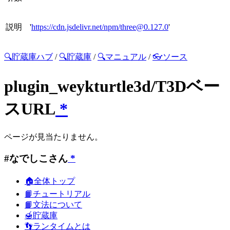
説明
'
https://cdn.jsdelivr.net/npm/three@0.127.0
'
🔍貯蔵庫ハブ
/
🔍貯蔵庫
/
🔍マニュアル
/
👓ソース
plugin_weykturtle3d/T3Dベー
スURL
*
ページが見当たりません。
#なでしこさん
*
🏠全体トップ
📙チュートリアル
📙文法について
🍯貯蔵庫
👣ランタイムとは