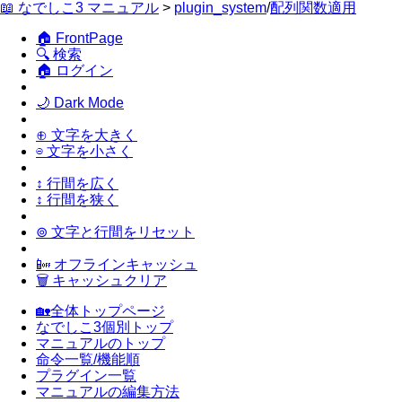
📖 なでしこ3 マニュアル
>
plugin_system
/
配列関数適用
🏠 FrontPage
🔍 検索
🏠 ログイン
🌙 Dark Mode
⊕ 文字を大きく
⊖ 文字を小さく
↕ 行間を広く
↕ 行間を狭く
⊚ 文字と行間をリセット
📴 オフラインキャッシュ
🗑 キャッシュクリア
🏡全体トップページ
なでしこ3個別トップ
マニュアルのトップ
命令一覧/機能順
プラグイン一覧
マニュアルの編集方法