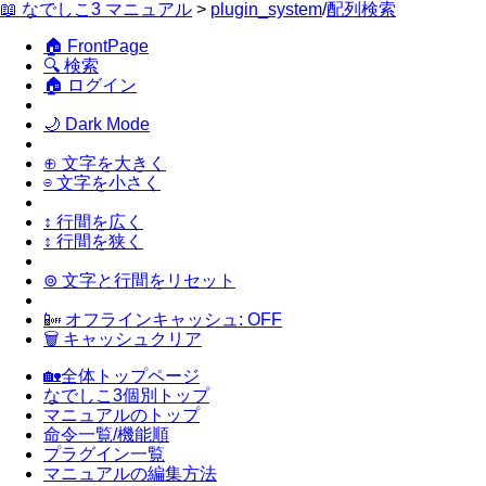
📖 なでしこ3 マニュアル
>
plugin_system
/
配列検索
🏠 FrontPage
🔍 検索
🏠 ログイン
🌙 Dark Mode
⊕ 文字を大きく
⊖ 文字を小さく
↕ 行間を広く
↕ 行間を狭く
⊚ 文字と行間をリセット
📴 オフラインキャッシュ: OFF
🗑 キャッシュクリア
🏡全体トップページ
なでしこ3個別トップ
マニュアルのトップ
命令一覧/機能順
プラグイン一覧
マニュアルの編集方法