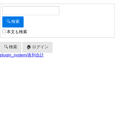
本文も検索
🔍 検索
🏠 ログイン
plugin_system/表列合計