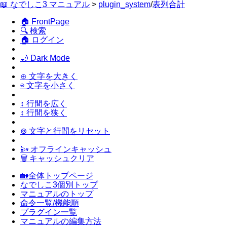
📖 なでしこ3 マニュアル
>
plugin_system
/
表列合計
🏠 FrontPage
🔍 検索
🏠 ログイン
🌙 Dark Mode
⊕ 文字を大きく
⊖ 文字を小さく
↕ 行間を広く
↕ 行間を狭く
⊚ 文字と行間をリセット
📴 オフラインキャッシュ
🗑 キャッシュクリア
🏡全体トップページ
なでしこ3個別トップ
マニュアルのトップ
命令一覧/機能順
プラグイン一覧
マニュアルの編集方法