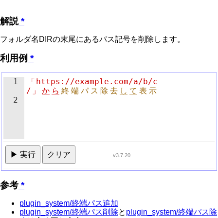
解説
*
フォルダ名DIRの末尾にあるパス記号を削除します。
利用例
*
1
「
https://example.com/a/b/c
/
」
か
ら
終
端
パ
ス
除
去
し
て
表
示
2
▶ 実行
クリア
v3.7.20
参考
*
plugin_system/終端パス追加
plugin_system/終端パス削除
と
plugin_system/終端パス除