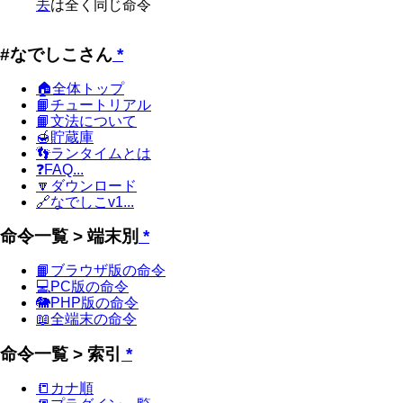
去
は全く同じ命令
#なでしこさん
*
🏠全体トップ
📙チュートリアル
📙文法について
🍯貯蔵庫
👣ランタイムとは
❓FAQ...
🔽ダウンロード
🔗なでしこv1...
命令一覧 > 端末別
*
📙ブラウザ版の命令
💻PC版の命令
🐘PHP版の命令
📖全端末の命令
命令一覧 > 索引
*
📒カナ順