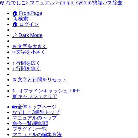
📖 なでしこ3 マニュアル
>
plugin_system
/
終端パス除去
🏠 FrontPage
🔍 検索
🏠 ログイン
🌙 Dark Mode
⊕ 文字を大きく
⊖ 文字を小さく
↕ 行間を広く
↕ 行間を狭く
⊚ 文字と行間をリセット
📴 オフラインキャッシュ: OFF
🗑 キャッシュクリア
🏡全体トップページ
なでしこ3個別トップ
マニュアルのトップ
命令一覧/機能順
プラグイン一覧
マニュアルの編集方法