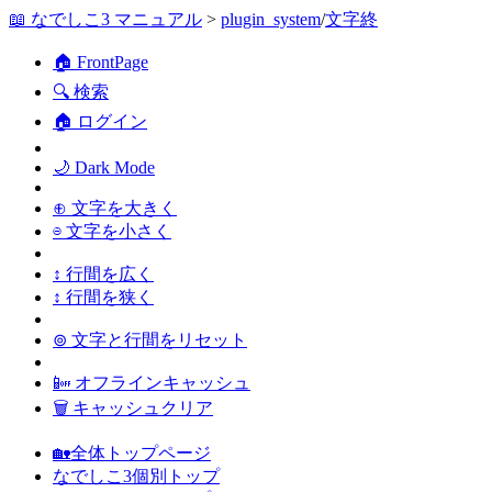
📖 なでしこ3 マニュアル
>
plugin_system
/
文字終
🏠 FrontPage
🔍 検索
🏠 ログイン
🌙 Dark Mode
⊕ 文字を大きく
⊖ 文字を小さく
↕ 行間を広く
↕ 行間を狭く
⊚ 文字と行間をリセット
📴 オフラインキャッシュ
🗑 キャッシュクリア
🏡全体トップページ
なでしこ3個別トップ