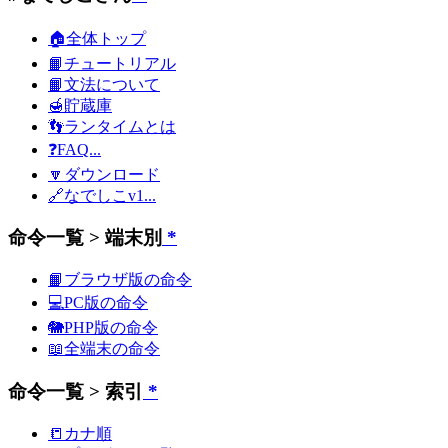
🏠全体トップ
📙チュートリアル
📙文法について
🍯貯蔵庫
👣ランタイムとは
❓FAQ...
🔽ダウンロード
🔗なでしこv1...
命令一覧 > 端末別
*
📙ブラウザ版の命令
💻PC版の命令
🐘PHP版の命令
📖全端末の命令
命令一覧 > 索引
*
📒カナ順