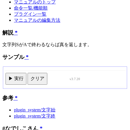
マニュアルのトップ
命令一覧/機能順
プラグイン一覧
マニュアルの編集方法
解説
*
文字列SがAで終わるならば真を返します。
サンプル
*
▶ 実行
クリア
v3.7.20
参考
*
plugin_system/文字始
plugin_system/文字終
#なでしこさん
*