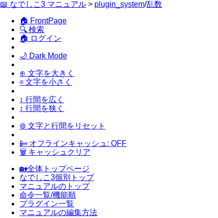
📖 なでしこ3 マニュアル
>
plugin_system
/
乱数
🏠 FrontPage
🔍 検索
🏠 ログイン
🌙 Dark Mode
⊕ 文字を大きく
⊖ 文字を小さく
↕ 行間を広く
↕ 行間を狭く
⊚ 文字と行間をリセット
📴 オフラインキャッシュ: OFF
🗑 キャッシュクリア
🏡全体トップページ
なでしこ3個別トップ
マニュアルのトップ
命令一覧/機能順
プラグイン一覧
マニュアルの編集方法