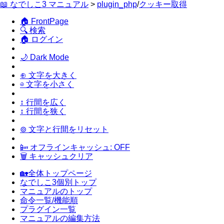
📖 なでしこ3 マニュアル
>
plugin_php
/
クッキー取得
🏠 FrontPage
🔍 検索
🏠 ログイン
🌙 Dark Mode
⊕ 文字を大きく
⊖ 文字を小さく
↕ 行間を広く
↕ 行間を狭く
⊚ 文字と行間をリセット
📴 オフラインキャッシュ: OFF
🗑 キャッシュクリア
🏡全体トップページ
なでしこ3個別トップ
マニュアルのトップ
命令一覧/機能順
プラグイン一覧
マニュアルの編集方法