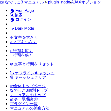
📖 なでしこ3 マニュアル
>
plugin_node
/
AJAXオプション
🏠 FrontPage
🔍 検索
🏠 ログイン
🌙 Dark Mode
⊕ 文字を大きく
⊖ 文字を小さく
↕ 行間を広く
↕ 行間を狭く
⊚ 文字と行間をリセット
📴 オフラインキャッシュ
🗑 キャッシュクリア
🏡全体トップページ
なでしこ3個別トップ
マニュアルのトップ
命令一覧/機能順
プラグイン一覧
マニュアルの編集方法