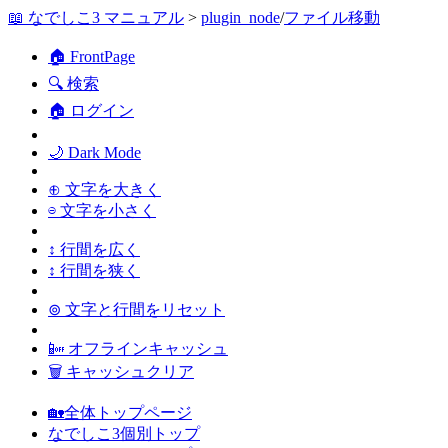
📖 なでしこ3 マニュアル
>
plugin_node
/
ファイル移動
🏠 FrontPage
🔍 検索
🏠 ログイン
🌙 Dark Mode
⊕ 文字を大きく
⊖ 文字を小さく
↕ 行間を広く
↕ 行間を狭く
⊚ 文字と行間をリセット
📴 オフラインキャッシュ
🗑 キャッシュクリア
🏡全体トップページ
なでしこ3個別トップ