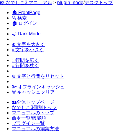
📖 なでしこ3 マニュアル
>
plugin_node
/
デスクトップ
🏠 FrontPage
🔍 検索
🏠 ログイン
🌙 Dark Mode
⊕ 文字を大きく
⊖ 文字を小さく
↕ 行間を広く
↕ 行間を狭く
⊚ 文字と行間をリセット
📴 オフラインキャッシュ
🗑 キャッシュクリア
🏡全体トップページ
なでしこ3個別トップ
マニュアルのトップ
命令一覧/機能順
プラグイン一覧
マニュアルの編集方法