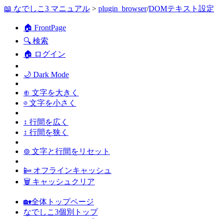
📖 なでしこ3 マニュアル
>
plugin_browser
/
DOMテキスト設定
🏠 FrontPage
🔍 検索
🏠 ログイン
🌙 Dark Mode
⊕ 文字を大きく
⊖ 文字を小さく
↕ 行間を広く
↕ 行間を狭く
⊚ 文字と行間をリセット
📴 オフラインキャッシュ
🗑 キャッシュクリア
🏡全体トップページ
なでしこ3個別トップ