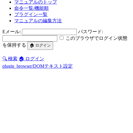
マニュアルのトップ
命令一覧/機能順
プラグイン一覧
マニュアルの編集方法
Eメール:
パスワード:
このブラウザでログイン状態
を保持する
🔍 検索
🏠 ログイン
plugin_browser/DOMテキスト設定