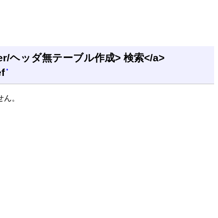
owser/ヘッダ無テーブル作成> 検索</a>
f
*
せん。