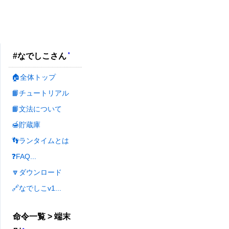
*
#なでしこさん
🏠全体トップ
📙チュートリアル
📙文法について
🍯貯蔵庫
👣ランタイムとは
❓FAQ...
🔽ダウンロード
🔗なでしこv1...
命令一覧 > 端末