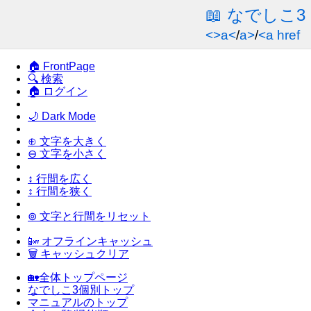
📖 なでしこ
<>a<
/
a>
/
<a href
🏠 FrontPage
🔍 検索
🏠 ログイン
🌙 Dark Mode
⊕ 文字を大きく
⊖ 文字を小さく
↕ 行間を広く
↕ 行間を狭く
⊚ 文字と行間をリセット
📴 オフラインキャッシュ
🗑 キャッシュクリア
🏡全体トップページ
なでしこ3個別トップ
マニュアルのトップ