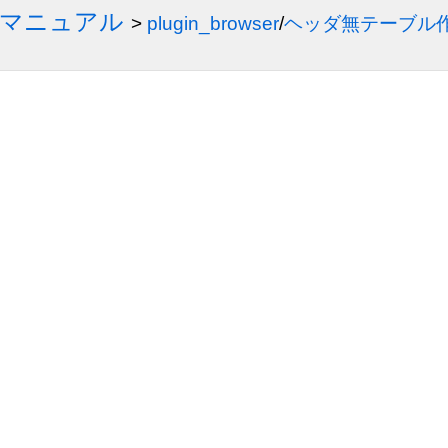
3 マニュアル
>
plugin_browser
/
ヘッダ無テーブル作