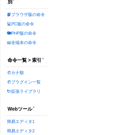
*
別
📙ブラウザ版の命令
💻PC版の命令
🐘PHP版の命令
📖全端末の命令
*
命令一覧 > 索引
📒カナ順
📒プラグイン一覧
🔌拡張ライブラリ
*
Webツール
簡易エディタ1
簡易エディタ2