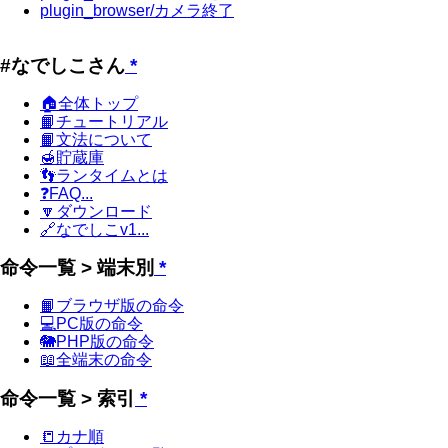
plugin_browser/カメラ終了
#なでしこさん
*
🏠全体トップ
📙チュートリアル
📙文法について
🍯貯蔵庫
👣ランタイムとは
❓FAQ...
🔽ダウンロード
🔗なでしこv1...
命令一覧 > 端末別
*
📙ブラウザ版の命令
💻PC版の命令
🐘PHP版の命令
📖全端末の命令
命令一覧 > 索引
*
📒カナ順