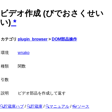
ビデオ作成 (びでおさくせい
い)
*
カテゴリ
plugin_browser
>
DOM部品操作
環境
wnako
種類
関数
引数
説明
ビデオ部品を作成して返す
🔍貯蔵庫ハブ
/
🔍貯蔵庫
/
🔍マニュアル
/
👓ソース