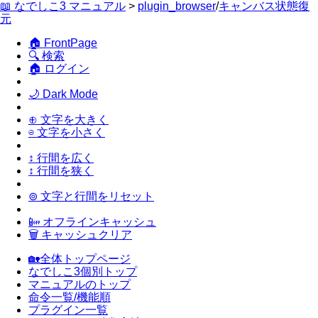
📖 なでしこ3 マニュアル
>
plugin_browser
/
キャンバス状態復
元
🏠 FrontPage
🔍 検索
🏠 ログイン
🌙 Dark Mode
⊕ 文字を大きく
⊖ 文字を小さく
↕ 行間を広く
↕ 行間を狭く
⊚ 文字と行間をリセット
📴 オフラインキャッシュ
🗑 キャッシュクリア
🏡全体トップページ
なでしこ3個別トップ
マニュアルのトップ
命令一覧/機能順
プラグイン一覧