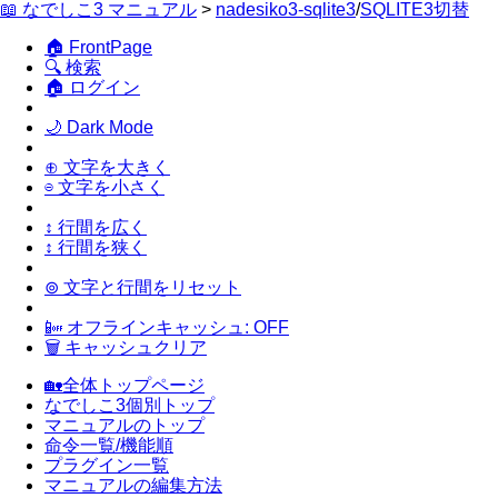
📖 なでしこ3 マニュアル
>
nadesiko3-sqlite3
/
SQLITE3切替
🏠 FrontPage
🔍 検索
🏠 ログイン
🌙 Dark Mode
⊕ 文字を大きく
⊖ 文字を小さく
↕ 行間を広く
↕ 行間を狭く
⊚ 文字と行間をリセット
📴 オフラインキャッシュ: OFF
🗑 キャッシュクリア
🏡全体トップページ
なでしこ3個別トップ
マニュアルのトップ
命令一覧/機能順
プラグイン一覧
マニュアルの編集方法