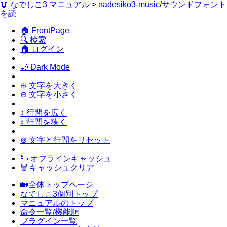
📖 なでしこ3 マニュアル
>
nadesiko3-music
/
サウンドフォント
を読
🏠 FrontPage
🔍 検索
🏠 ログイン
🌙 Dark Mode
⊕ 文字を大きく
⊖ 文字を小さく
↕ 行間を広く
↕ 行間を狭く
⊚ 文字と行間をリセット
📴 オフラインキャッシュ
🗑 キャッシュクリア
🏡全体トップページ
なでしこ3個別トップ
マニュアルのトップ
命令一覧/機能順
プラグイン一覧