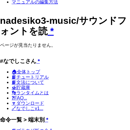
マニュアルの編集方法
nadesiko3-music/サウンドフ
ォントを読
*
ページが見当たりません。
#なでしこさん
*
🏠全体トップ
📙チュートリアル
📙文法について
🍯貯蔵庫
👣ランタイムとは
❓FAQ...
🔽ダウンロード
🔗なでしこv1...
命令一覧 > 端末別
*