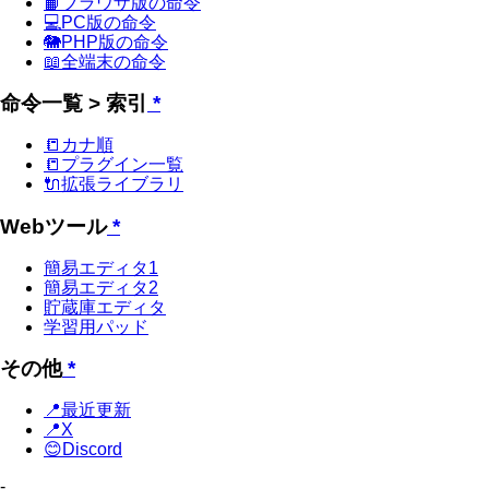
📙ブラウザ版の命令
💻PC版の命令
🐘PHP版の命令
📖全端末の命令
命令一覧 > 索引
*
📒カナ順
📒プラグイン一覧
🔌拡張ライブラリ
Webツール
*
簡易エディタ1
簡易エディタ2
貯蔵庫エディタ
学習用パッド
その他
*
📍最近更新
📍X
😊Discord
-