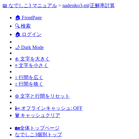
📖 なでしこ3 マニュアル
>
nadesiko3-ml
/
正解率計算
🏠 FrontPage
🔍 検索
🏠 ログイン
🌙 Dark Mode
⊕ 文字を大きく
⊖ 文字を小さく
↕ 行間を広く
↕ 行間を狭く
⊚ 文字と行間をリセット
📴 オフラインキャッシュ: OFF
🗑 キャッシュクリア
🏡全体トップページ
なでしこ3個別トップ