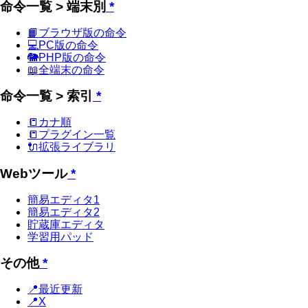
命令一覧 > 端末別
*
📙ブラウザ版の命令
💻PC版の命令
🐘PHP版の命令
📖全端末の命令
命令一覧 > 索引
*
📒カナ順
📒プラグイン一覧
🔌拡張ライブラリ
Webツール
*
簡易エディタ1
簡易エディタ2
貯蔵庫エディタ
学習用パッド
その他
*
📍最近更新
📍X