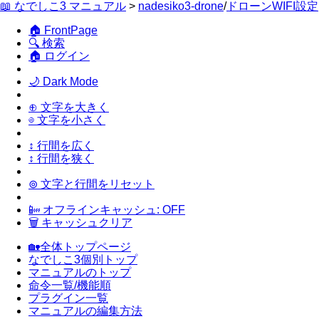
📖 なでしこ3 マニュアル
>
nadesiko3-drone
/
ドローンWIFI設定
🏠 FrontPage
🔍 検索
🏠 ログイン
🌙 Dark Mode
⊕ 文字を大きく
⊖ 文字を小さく
↕ 行間を広く
↕ 行間を狭く
⊚ 文字と行間をリセット
📴 オフラインキャッシュ: OFF
🗑 キャッシュクリア
🏡全体トップページ
なでしこ3個別トップ
マニュアルのトップ
命令一覧/機能順
プラグイン一覧
マニュアルの編集方法