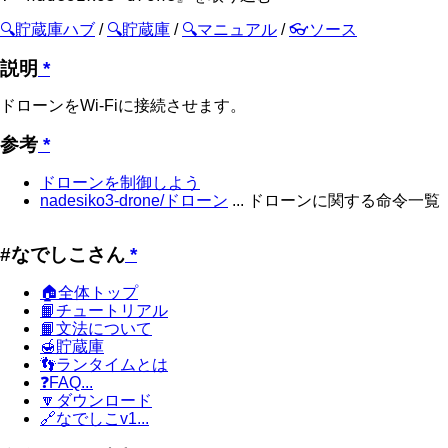
🔍貯蔵庫ハブ
/
🔍貯蔵庫
/
🔍マニュアル
/
👓ソース
説明
*
ドローンをWi-Fiに接続させます。
参考
*
ドローンを制御しよう
nadesiko3-drone/ドローン
... ドローンに関する命令一覧
#なでしこさん
*
🏠全体トップ
📙チュートリアル
📙文法について
🍯貯蔵庫
👣ランタイムとは
❓FAQ...
🔽ダウンロード
🔗なでしこv1...